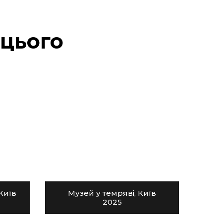
 цього
Київ
Музей у темряві, Київ
2025