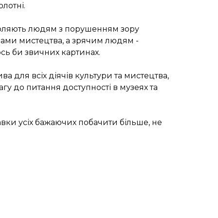
лотні.
воляють людям з порушенням зору
ами мистецтва, а зрячим людям -
сь би звичних картинах.
а для всіх діячів культури та мистецтва,
гу до питання доступності в музеях та
вки усіх бажаючих побачити більше, не