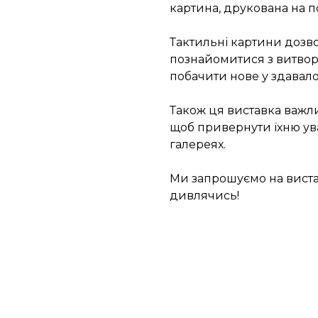
картина, друкована на по
Тактильні картини доз
познайомитися з витвор
побачити нове у здавало
Також ця виставка важлив
щоб привернути їхню ува
галереях.
Ми запрошуємо на виста
дивлячись!