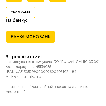
своя сума
На банку:
БАНКА МОНОБАНК
За реквізитами:
Найменування отримувача: БО "БФ ФУНДАЦІЯ 03:00"
Код одержувача: 45139035
IBAN UA313052990000026004031024184
АТ КБ «ПриватБанк»
Призначення: "Благодійний внесок на доступне
мистецтво"